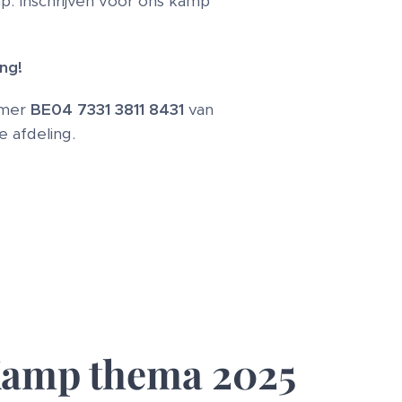
mp. Inschrijven voor ons kamp
ng!
mmer
BE04 7331 3811 8431
van
e afdeling.
amp thema 2025