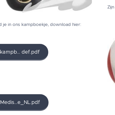
Zijn
d je in ons kampboekje, download hier:
mpb... def.pdf
dis...e_NL.pdf