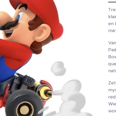
Tre
kla
en 
met
Van
Pad
Bow
que
nat
Zet
mys
red
Wie
wor