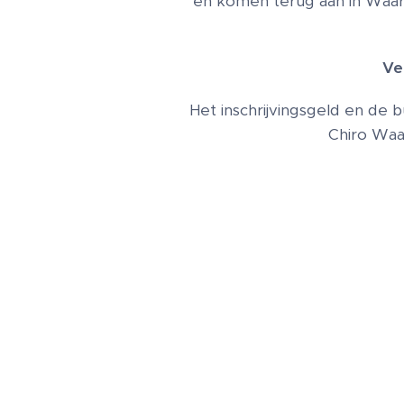
en komen terug aan in Waa
Ve
Het inschrijvingsgeld en de
Chiro Waar