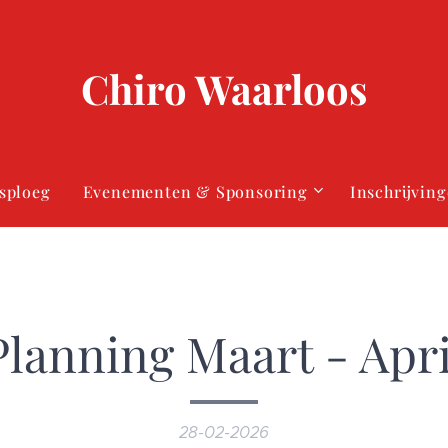
Chiro Waarloos
sploeg
Evenementen & Sponsoring
Inschrijvin
Planning Maart - Apri
28-02-2026